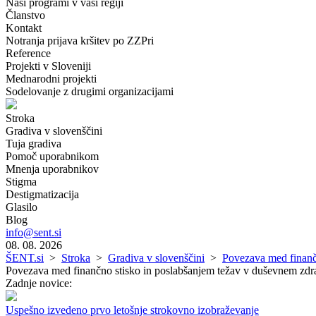
Naši programi v vaši regiji
Članstvo
Kontakt
Notranja prijava kršitev po ZZPri
Reference
Projekti v Sloveniji
Mednarodni projekti
Sodelovanje z drugimi organizacijami
Stroka
Gradiva v slovenščini
Tuja gradiva
Pomoč uporabnikom
Mnenja uporabnikov
Stigma
Destigmatizacija
Glasilo
Blog
info@sent.si
08. 08. 2026
ŠENT.si
>
Stroka
>
Gradiva v slovenščini
>
Povezava med finanč
Povezava med finančno stisko in poslabšanjem težav v duševnem zdr
Zadnje novice:
Uspešno izvedeno prvo letošnje strokovno izobraževanje