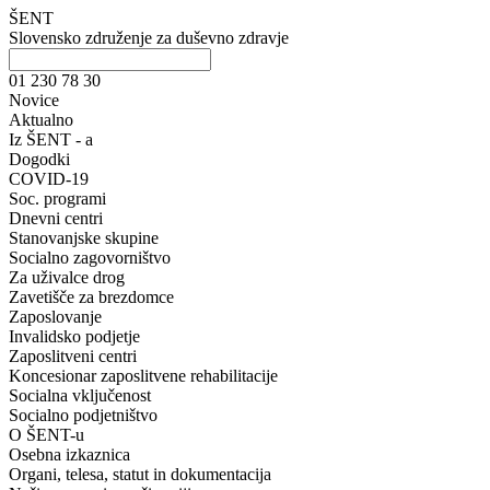
ŠENT
Slovensko združenje za duševno zdravje
01 230 78 30
Novice
Aktualno
Iz ŠENT - a
Dogodki
COVID-19
Soc. programi
Dnevni centri
Stanovanjske skupine
Socialno zagovorništvo
Za uživalce drog
Zavetišče za brezdomce
Zaposlovanje
Invalidsko podjetje
Zaposlitveni centri
Koncesionar zaposlitvene rehabilitacije
Socialna vključenost
Socialno podjetništvo
O ŠENT-u
Osebna izkaznica
Organi, telesa, statut in dokumentacija