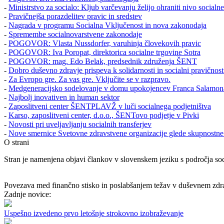
-
Ministrstvo za socialo: Kljub varčevanju želijo ohraniti nivo socialne
-
Pravičnejša porazdelitev pravic in sredstev
-
Nagrada v programu Socialna Vključenost in nova zakonodaja
-
Spremembe socialnovarstvene zakonodaje
-
POGOVOR: Vlasta Nussdorfer, varuhinja človekovih pravic
-
POGOVOR: Iva Poropat, direktorica socialne trgovine Sotra
-
POGOVOR: mag. Edo Belak, predsednik združenja ŠENT
-
Dobro duševno zdravje prispeva k solidarnosti in socialni pravičnost
-
Za Evropo gre. Za vas gre. Vključite se v razpravo.
-
Medgeneracijsko sodelovanje v domu upokojencev Franca Salamon
-
Najbolj inovativen in human sektor
-
Zaposlitveni center ŠENTPLAVŽ v luči socialnega podjetništva
-
Karso, zaposlitveni center, d.o.o., ŠENTovo podjetje v Pivki
-
Novosti pri uveljavljanju socialnih transferjev
-
Nove smernice Svetovne zdravstvene organizacije glede skupnostn
O strani
Stran je namenjena objavi člankov v slovenskem jeziku s področja soci
Povezava med finančno stisko in poslabšanjem težav v duševnem zdr
Zadnje novice:
Uspešno izvedeno prvo letošnje strokovno izobraževanje