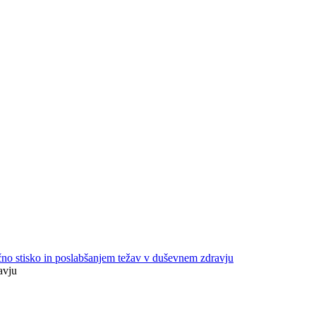
no stisko in poslabšanjem težav v duševnem zdravju
avju