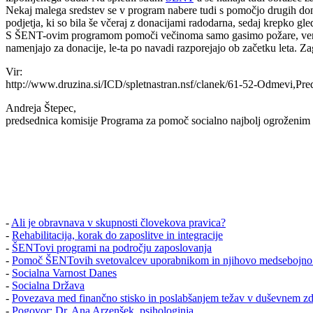
Nekaj malega sredstev se v program nabere tudi s pomočjo drugih donac
podjetja, ki so bila še včeraj z donacijami radodarna, sedaj krepko gle
S ŠENT-ovim programom pomoči večinoma samo gasimo požare, vendar tu
namenjajo za donacije, le-ta po navadi razporejajo ob začetku leta. Z
Vir:
http://www.druzina.si/ICD/spletnastran.nsf/clanek/61-52-Odmevi,Pred
Andreja Štepec,
predsednica komisije Programa za pomoč socialno najbolj ogroženi
-
Ali je obravnava v skupnosti človekova pravica?
-
Rehabilitacija, korak do zaposlitve in integracije
-
ŠENTovi programi na področju zaposlovanja
-
Pomoč ŠENTovih svetovalcev uporabnikom in njihovo medsebojno
-
Socialna Varnost Danes
-
Socialna Država
-
Povezava med finančno stisko in poslabšanjem težav v duševnem zd
-
Pogovor: Dr. Ana Arzenšek, psihologinja