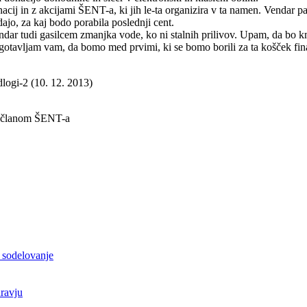
ij in z akcijami ŠENT-a, ki jih le-ta organizira v ta namen. Vendar pa 
dajo, za kaj bodo porabila poslednji cent.
di gasilcem zmanjka vode, ko ni stalnih prilivov. Upam, da bo kmalu b
agotavljam vam, da bomo med prvimi, ki se bomo borili za ta košček fina
logi-2 (10. 12. 2013)
m članom ŠENT-a
 sodelovanje
ravju