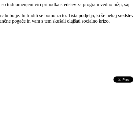
so tudi omenjeni viri prihodka sredstev za program vedno nižji, saj
olje. In trudili se bomo za to. Tista podjetja, ki še nekaj sredstev
nčne pogače in vam s tem skušali olajšati socialno krizo.