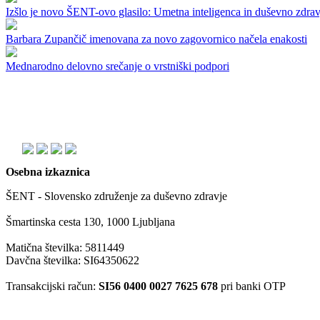
Izšlo je novo ŠENT-ovo glasilo: Umetna inteligenca in duševno zdrav
Barbara Zupančič imenovana za novo zagovornico načela enakosti
Mednarodno delovno srečanje o vrstniški podpori
Osebna izkaznica
ŠENT - Slovensko združenje za duševno zdravje
Šmartinska cesta 130, 1000 Ljubljana
Matična številka: 5811449
Davčna številka: SI64350622
Transakcijski račun:
SI56 0400 0027 7625 678
pri banki OTP