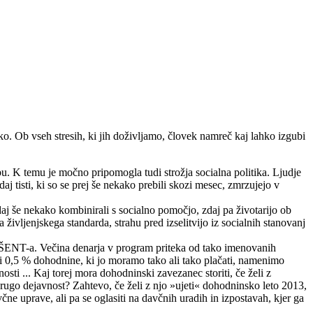
ko. Ob vseh stresih, ki jih doživljamo, človek namreč kaj lahko izgubi
obu. K temu je močno pripomogla tudi strožja socialna politika. Ljudje
 tisti, ki so se prej še nekako prebili skozi mesec, zmrzujejo v
aj še nekako kombinirali s socialno pomočjo, zdaj pa životarijo ob
a življenjskega standarda, strahu pred izselitvijo iz socialnih stanovanj
m ŠENT-a. Večina denarja v program priteka od tako imenovanih
0,5 % dohodnine, ki jo moramo tako ali tako plačati, namenimo
sti ... Kaj torej mora dohodninski zavezanec storiti, če želi z
ugo dejavnost? Zahtevo, če želi z njo »ujeti« dohodninsko leto 2013,
včne uprave, ali pa se oglasiti na davčnih uradih in izpostavah, kjer ga