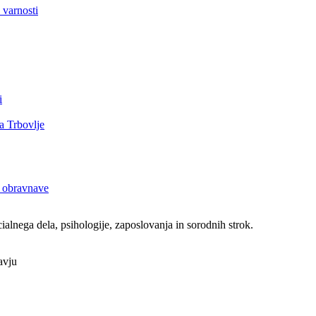
 varnosti
i
a Trbovlje
e obravnave
alnega dela, psihologije, zaposlovanja in sorodnih strok.
avju