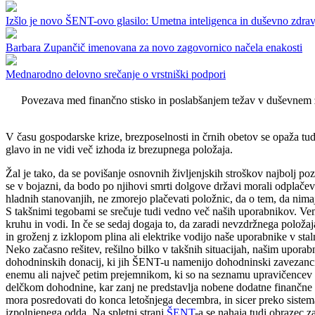
Izšlo je novo ŠENT-ovo glasilo: Umetna inteligenca in duševno zdrav
Barbara Zupančič imenovana za novo zagovornico načela enakosti
Mednarodno delovno srečanje o vrstniški podpori
Povezava med finančno stisko in poslabšanjem težav v duševnem 
V času gospodarske krize, brezposelnosti in črnih obetov se opaža tud
glavo in ne vidi več izhoda iz brezupnega položaja.
Žal je tako, da se povišanje osnovnih življenjskih stroškov najbolj po
se v bojazni, da bodo po njihovi smrti dolgove državi morali odplačev
hladnih stanovanjih, ne zmorejo plačevati položnic, da o tem, da nimaj
S takšnimi tegobami se srečuje tudi vedno več naših uporabnikov. Vemo
kruhu in vodi. In če se sedaj dogaja to, da zaradi nevzdržnega položaja z
in groženj z izklopom plina ali elektrike vodijo naše uporabnike v st
Neko začasno rešitev, rešilno bilko v takšnih situacijah, našim upo
dohodninskih donacij, ki jih ŠENT-u namenijo dohodninski zavezanc
enemu ali največ petim prejemnikom, ki so na seznamu upravičencev iz v
delčkom dohodnine, kar zanj ne predstavlja nobene dodatne finančne 
mora posredovati do konca letošnjega decembra, in sicer preko siste
izpolnjenega odda. Na spletni strani
ŠENT
-a se nahaja tudi obrazec za