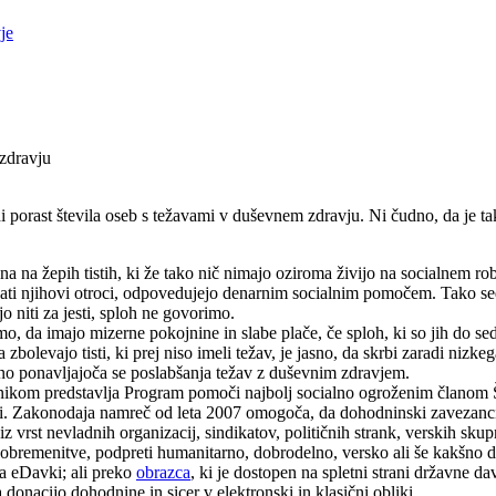
je
zdravju
i porast števila oseb s težavami v duševnem zdravju. Ni čudno, da je ta
zna na žepih tistih, ki že tako nič nimajo oziroma živijo na socialnem r
ati njihovi otroci, odpovedujejo denarnim socialnim pomočem. Tako sedaj
o niti za jesti, sploh ne govorimo.
, da imajo mizerne pokojnine in slabe plače, če sploh, ki so jih do sed
bolevajo tisti, ki prej niso imeli težav, je jasno, da skrbi zaradi nizkeg
alno ponavljajoča se poslabšanja težav z duševnim zdravjem.
rabnikom predstavlja Program pomoči najbolj socialno ogroženim člano
i. Zakonodaja namreč od leta 2007 omogoča, da dohodninski zavezanci 
rst nevladnih organizacij, sindikatov, političnih strank, verskih skupno
obremenitve, podpreti humanitarno, dobrodelno, versko ali še kakšno dr
ma eDavki; ali preko
obrazca
, ki je dostopen na spletni strani državne da
 donacijo dohodnine in sicer v elektronski in klasični obliki.