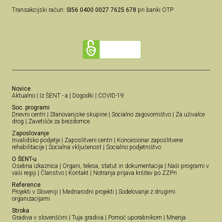
Transakcijski račun:
SI56 0400 0027 7625 678
pri banki OTP
Novice
Aktualno
|
Iz ŠENT - a
|
Dogodki
|
COVID-19
Soc. programi
Dnevni centri
|
Stanovanjske skupine
|
Socialno zagovorništvo
|
Za uživalce
drog
|
Zavetišče za brezdomce
Zaposlovanje
Invalidsko podjetje
|
Zaposlitveni centri
|
Koncesionar zaposlitvene
rehabilitacije
|
Socialna vključenost
|
Socialno podjetništvo
O ŠENT-u
Osebna izkaznica
|
Organi, telesa, statut in dokumentacija
|
Naši programi v
vaši regiji
|
Članstvo
|
Kontakt
|
Notranja prijava kršitev po ZZPri
Reference
Projekti v Sloveniji
|
Mednarodni projekti
|
Sodelovanje z drugimi
organizacijami
Stroka
Gradiva v slovenščini
|
Tuja gradiva
|
Pomoč uporabnikom
|
Mnenja