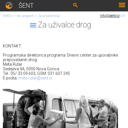
ŠENT
info@sent.si
ŠENT.si
>
Soc. programi
>
Za uživalce drog
08. 08. 2026
Za uživalce drog
KONTAKT:
Programska direktorica programa Dnevni center za uporabnike
prepovedanih drog:
Meta Rutar
Sedejeva 9A, 5000 Nova Gorica
Tel.: 05/ 33 09 603, GSM: 031 607 245
E-pošta:
meta.rutar@sent.si