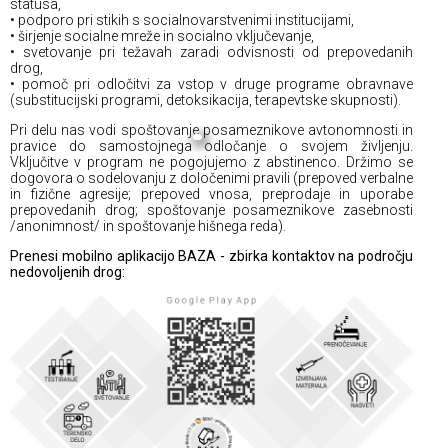
statusa,
• podporo pri stikih s socialnovarstvenimi institucijami,
• širjenje socialne mreže in socialno vključevanje,
• svetovanje pri težavah zaradi odvisnosti od prepovedanih
drog,
• pomoč pri odločitvi za vstop v druge programe obravnave
(substitucijski programi, detoksikacija, terapevtske skupnosti).
Pri delu nas vodi spoštovanje posameznikove avtonomnosti in
pravice do samostojnega odločanje o svojem življenju.
Vključitve v program ne pogojujemo z abstinenco. Držimo se
dogovora o sodelovanju z določenimi pravili (prepoved verbalne
in fizične agresije; prepoved vnosa, preprodaje in uporabe
prepovedanih drog; spoštovanje posameznikove zasebnosti
/anonimnost/ in spoštovanje hišnega reda).
Prenesi mobilno aplikacijo BAZA - zbirka kontaktov na področju
nedovoljenih drog: