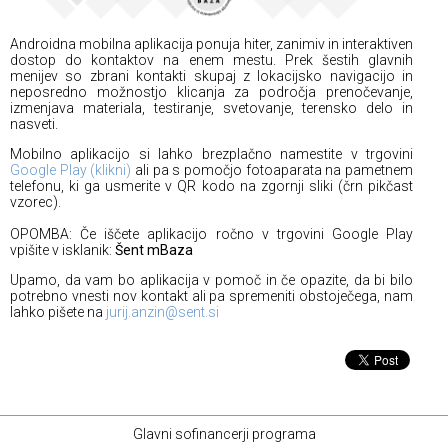
Androidna mobilna aplikacija ponuja hiter, zanimiv in interaktiven
dostop do kontaktov na enem mestu. Prek šestih glavnih
menijev so zbrani kontakti skupaj z lokacijsko navigacijo in
neposredno možnostjo klicanja za področja prenočevanje,
izmenjava materiala, testiranje, svetovanje, terensko delo in
nasveti.
Mobilno aplikacijo si lahko brezplačno namestite v trgovini
Google Play (klikni)
ali pa s pomočjo fotoaparata na pametnem
telefonu, ki ga usmerite v QR kodo na zgornji sliki (črn pikčast
vzorec).
OPOMBA: Če iščete aplikacijo ročno v trgovini Google Play
vpišite v isklanik:
Šent mBaza
Upamo, da vam bo aplikacija v pomoč in če opazite, da bi bilo
potrebno vnesti nov kontakt ali pa spremeniti obstoječega, nam
lahko pišete na
jurij.anzin@sent.si
Glavni sofinancerji programa