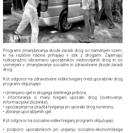
Programi zmanjševanja škode zaradi drog so namenjeni vsem,
ki na različne načine prihajajo v stik z drogami. Zajemajo
nizkopražno obravnavo uporabnikov nedovoljenih drog in so
usmerjeni v zmanjševanje socialne in zdravstvene škode zaradi
drog.
Kot odgovor na zdravstvene vidike tveganj med uporabniki drog
programi vključujejo:
• izmenjavo igel in drugega sterilnega pribora,
• informiranje o manj tvegani uporabi drog (svetovanje,
informacijske zloženke),
• opozarjanje na izrazita tveganja pri uporabi drog na terenu,
• zbiranje uporabljenih igel.
Kot odgovor na socialne vidike tveganj programi vključujejo:
• podporo uporabnikom pri urejanju socialno-ekonomskega