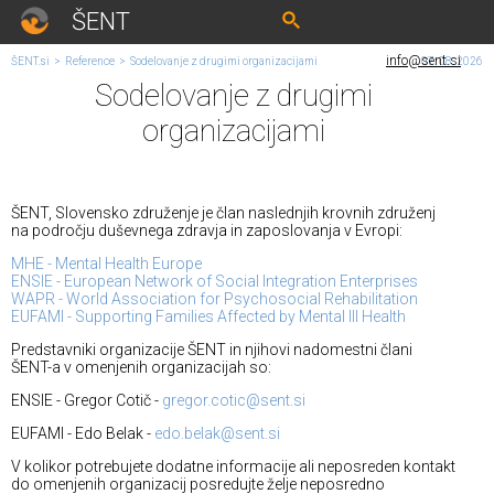
ŠENT
info@sent.si
ŠENT.si
>
Reference
>
Sodelovanje z drugimi organizacijami
07. 08. 2026
Sodelovanje z drugimi
organizacijami
ŠENT, Slovensko združenje je član naslednjih krovnih združenj
na področju duševnega zdravja in zaposlovanja v Evropi:
MHE - Mental Health Europe
ENSIE - European Network of Social Integration Enterprises
WAPR - World Association for Psychosocial Rehabilitation
EUFAMI - Supporting Families Affected by Mental Ill Health
Predstavniki organizacije ŠENT in njihovi nadomestni člani
ŠENT-a v omenjenih organizacijah so:
ENSIE - Gregor Cotič -
gregor.cotic@sent.si
EUFAMI - Edo Belak -
edo.belak@sent.si
V kolikor potrebujete dodatne informacije ali neposreden kontakt
do omenjenih organizacij posredujte želje neposredno