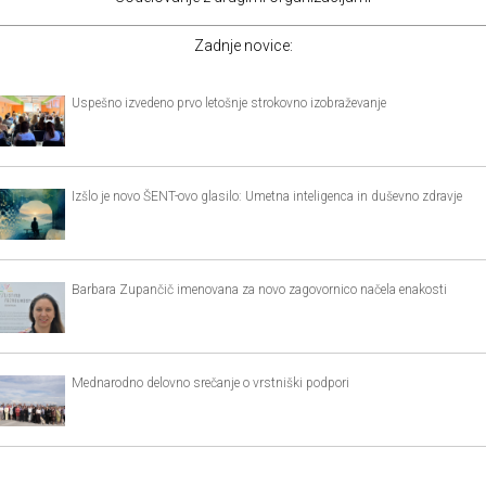
Zadnje novice:
Uspešno izvedeno prvo letošnje strokovno izobraževanje
Izšlo je novo ŠENT-ovo glasilo: Umetna inteligenca in duševno zdravje
Barbara Zupančič imenovana za novo zagovornico načela enakosti
Mednarodno delovno srečanje o vrstniški podpori