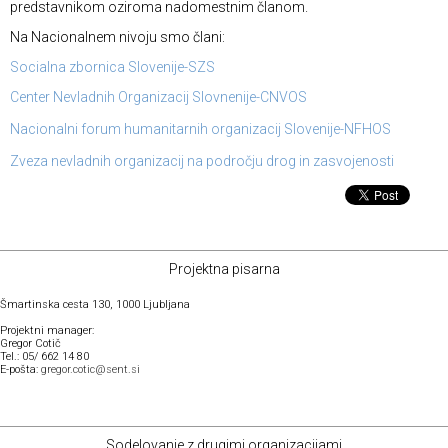
predstavnikom oziroma nadomestnim članom.
Na Nacionalnem nivoju smo člani:
Socialna zbornica Slovenije-SZS
Center Nevladnih Organizacij Slovnenije-CNVOS
Nacionalni forum humanitarnih organizacij Slovenije-NFHOS
Zveza nevladnih organizacij na področju drog in zasvojenosti
Projektna pisarna
Šmartinska cesta 130, 1000 Ljubljana
Projektni manager:
Gregor Cotič
Tel.: 05/ 662 14 80
E-pošta:
gregor.cotic@sent.si
Sodelovanje z drugimi organizacijami