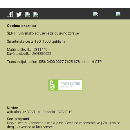
Osebna izkaznica
ŠENT - Slovensko združenje za duševno zdravje
Šmartinska cesta 130, 1000 Ljubljana
Matična številka: 5811449
Davčna številka: SI64350622
Transakcijski račun:
SI56 0400 0027 7625 678
pri banki OTP
Novice
Aktualno
|
Iz ŠENT - a
|
Dogodki
|
COVID-19
Soc. programi
Dnevni centri
|
Stanovanjske skupine
|
Socialno zagovorništvo
|
Za uživalce
drog
|
Zavetišče za brezdomce