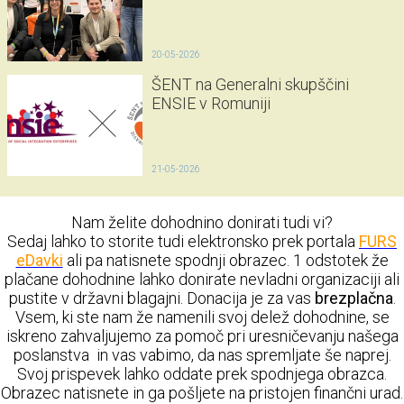
20-05-2026
ŠENT na Generalni skupščini
ENSIE v Romuniji
21-05-2026
Nam želite dohodnino donirati tudi vi?
Sedaj lahko to storite tudi elektronsko prek portala
FURS
eDavki
ali pa natisnete spodnji obrazec. 1 odstotek že
plačane dohodnine lahko donirate nevladni organizaciji ali
pustite v državni blagajni. Donacija je za vas
brezplačna
.
Vsem, ki ste nam že namenili svoj delež dohodnine, se
iskreno zahvaljujemo za pomoč pri uresničevanju našega
poslanstva in vas vabimo, da nas spremljate še naprej.
Svoj prispevek lahko oddate prek spodnjega obrazca.
Obrazec natisnete in ga pošljete na pristojen finančni urad.