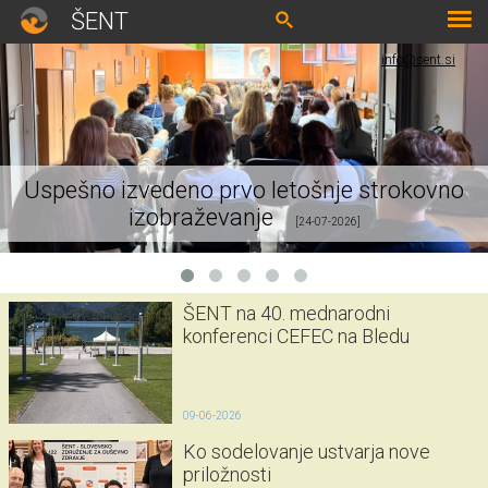
ŠENT
info@sent.si
Uspešno izvedeno prvo letošnje strokovno
izobraževanje
[24-07-2026]
ŠENT na 40. mednarodni
konferenci CEFEC na Bledu
09-06-2026
Ko sodelovanje ustvarja nove
priložnosti