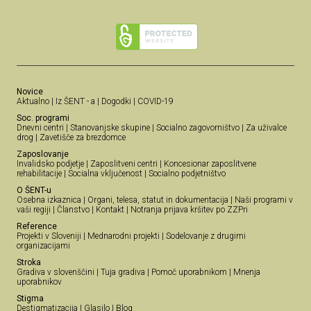
Novice
Aktualno
|
Iz ŠENT - a
|
Dogodki
|
COVID-19
Soc. programi
Dnevni centri
|
Stanovanjske skupine
|
Socialno zagovorništvo
|
Za uživalce
drog
|
Zavetišče za brezdomce
Zaposlovanje
Invalidsko podjetje
|
Zaposlitveni centri
|
Koncesionar zaposlitvene
rehabilitacije
|
Socialna vključenost
|
Socialno podjetništvo
O ŠENT-u
Osebna izkaznica
|
Organi, telesa, statut in dokumentacija
|
Naši programi v
vaši regiji
|
Članstvo
|
Kontakt
|
Notranja prijava kršitev po ZZPri
Reference
Projekti v Sloveniji
|
Mednarodni projekti
|
Sodelovanje z drugimi
organizacijami
Stroka
Gradiva v slovenščini
|
Tuja gradiva
|
Pomoč uporabnikom
|
Mnenja
uporabnikov
Stigma
Destigmatizacija
|
Glasilo
|
Blog