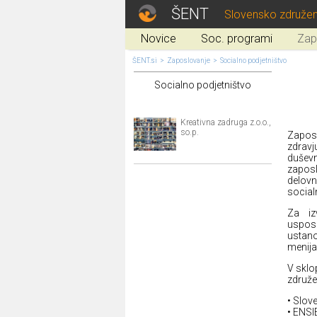
ŠENT
Slovensko združen
Novice
Soc. programi
Zap
ŠENT.si
>
Zaposlovanje
>
Socialno podjetništvo
Socialno podjetništvo
Kreativna zadruga z.o.o.,
so.p.
Zaposl
zdravj
duševn
zaposl
delovn
social
Za iz
usposa
ustano
menija
V sklo
združe
• Slov
• ENSI