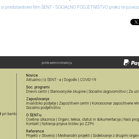
e si predstavitveni film ŠENT - SOCIALNO PODJETNIŠTVO preko te povez
pišite administratorju
Novice
Aktualno
|
Iz ŠENT - a
|
Dogodki
|
COVID-19
Soc. programi
Dnevni centri
|
Stanovanjske skupine
|
Socialno zagovorništvo
|
Za uži
Zaposlovanje
Invalidsko podjetje
|
Zaposlitveni centri
|
Koncesionar zaposlitvene reha
Socialno podjetništvo
8
pri banki
O ŠENT-u
Osebna izkaznica
|
Organi, telesa, statut in dokumentacija
|
Naši prog
Kontakt
|
Notranja prijava kršitev po ZZPri
Reference
Projekti v Sloveniji
|
Mednarodni projekti
|
Sodelovanje z drugimi organ