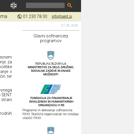
gma
01 230 78 30
info@sent.si
07. 08. 2026
Glavni sofinancerji
programov
ševnem
enje za
litike
vanje v
čin ter
ovnega
vo ŠENT
 strani
Programe in delovanje sofinancira
arodnih
FIHO. Stališča organizacije ne izražajo
stališč FIHO.