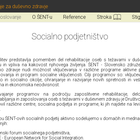
je za duševno zdravje
oslovanje
O ŠENT-u
Reference
Stroka
Sti
Socialno podjetništvo
itev predstavlja pomemben del rehabilitacije oseb s težavami v du
u in vpliva na kakovost njihovega življenja. ŠENT - Slovensko združ
o zdravje nudi možnost vključevanja v različne programe aktivne po
ovanja in program socialne vključenosti. Cilji programov so: vključe
o in socialno okolje, ohranjanje in razvijanje novih spretnosti in veš
na in ekonomska neodvisnost.
vajanje programov na področju zaposlitvene rehabilitacije, del
bljanja in zaposlovanja oseb s težavami v duševnem zdravju je Društ
vil različne centre, socialna podjetja in programe, ki jih najdete na levi
.
pu ŠENT-ovih socialnih podjetij aktivno sodelujemo v domačih in medn
njih:
enski forum socialnega podjetništva,
E - European Network for Social Integration.