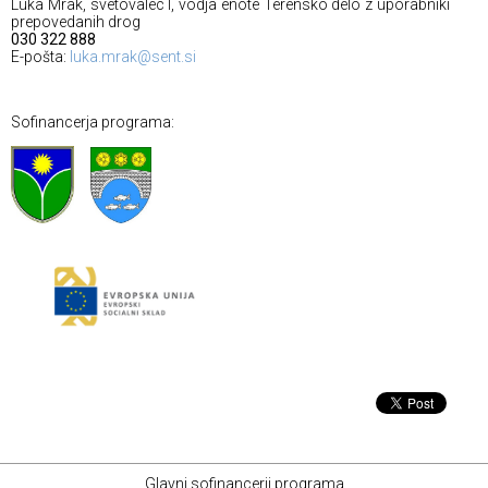
Luka Mrak, svetovalec I, vodja enote Terensko delo z uporabniki
prepovedanih drog
030 322 888
E-pošta:
luka.mrak@sent.si
Sofinancerja programa:
Glavni sofinancerji programa