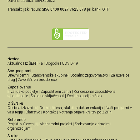
Davčna številka: SI64350622
Transakcijski račun:
SI56 0400 0027 7625 678
pri banki OTP
Novice
Aktualno
|
Iz ŠENT - a
|
Dogodki
|
COVID-19
Soc. programi
Dnevni centri
|
Stanovanjske skupine
|
Socialno zagovorništvo
|
Za uživalce
drog
|
Zavetišče za brezdomce
Zaposlovanje
Invalidsko podjetje
|
Zaposlitveni centri
|
Koncesionar zaposlitvene
rehabilitacije
|
Socialna vključenost
|
Socialno podjetništvo
O ŠENT-u
Osebna izkaznica
|
Organi, telesa, statut in dokumentacija
|
Naši programi v
vaši regiji
|
Članstvo
|
Kontakt
|
Notranja prijava kršitev po ZZPri
Reference
Projekti v Sloveniji
|
Mednarodni projekti
|
Sodelovanje z drugimi
organizacijami
Stroka