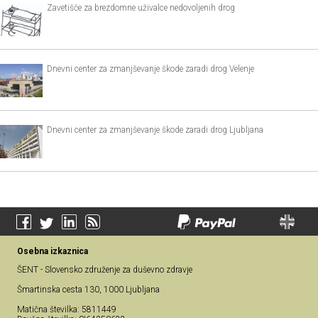
Zavetišče za brezdomne uživalce nedovoljenih drog
Dnevni center za zmanjševanje škode zaradi drog Velenje
Dnevni center za zmanjševanje škode zaradi drog Ljubljana
Osebna izkaznica
ŠENT - Slovensko združenje za duševno zdravje
Šmartinska cesta 130, 1000 Ljubljana
Matična številka: 5811449