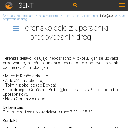
ŠENT
info@sent.si
ŠENT.si
>
Soc. programi
>
Za uživalce drog
>
Terensko delo z uporabniki
10. 08. 2026
prepovedanih drog
Terensko delo z uporabniki
prepovedanih drog
Terenski delavci delujejo neposredno v okolju, kjer se uživalci
drog zbirajo, zadržujejo in spijo, terensko delo pa izvajajo vsak
dan na različnih lokacijah:
• Miren in Renče z okolico,
• Ajdovščina z okolico,
• Tolmin z okolico (do Bovca),
• področje Goriških Brd (glede na izraženo potrebo
uporabnikov),
• Nova Gorica z okolico.
Delovni čas:
Program se izvaja vsak delavnik med 7:30 in 15:30
Kontakt: