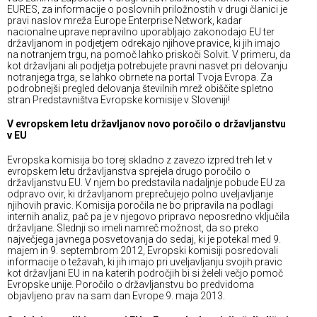
EURES, za informacije o poslovnih priložnostih v drugi članici je
pravi naslov mreža Europe Enterprise Network, kadar
nacionalne uprave nepravilno uporabljajo zakonodajo EU ter
državljanom in podjetjem odrekajo njihove pravice, ki jih imajo
na notranjem trgu, na pomoč lahko priskoči Solvit. V primeru, da
kot državljani ali podjetja potrebujete pravni nasvet pri delovanju
notranjega trga, se lahko obrnete na portal Tvoja Evropa. Za
podrobnejši pregled delovanja številnih mrež obiščite spletno
stran Predstavništva Evropske komisije v Sloveniji!
V evropskem letu državljanov novo poročilo o državljanstvu
v EU
Evropska komisija bo torej skladno z zavezo izpred treh let v
evropskem letu državljanstva sprejela drugo poročilo o
državljanstvu EU. V njem bo predstavila nadaljnje pobude EU za
odpravo ovir, ki državljanom preprečujejo polno uveljavljanje
njihovih pravic. Komisija poročila ne bo pripravila na podlagi
internih analiz, pač pa je v njegovo pripravo neposredno vključila
državljane. Slednji so imeli namreč možnost, da so preko
največjega javnega posvetovanja do sedaj, ki je potekal med 9.
majem in 9. septembrom 2012, Evropski komisiji posredovali
informacije o težavah, ki jih imajo pri uveljavljanju svojih pravic
kot državljani EU in na katerih področjih bi si želeli večjo pomoč
Evropske unije. Poročilo o državljanstvu bo predvidoma
objavljeno prav na sam dan Evrope 9. maja 2013.