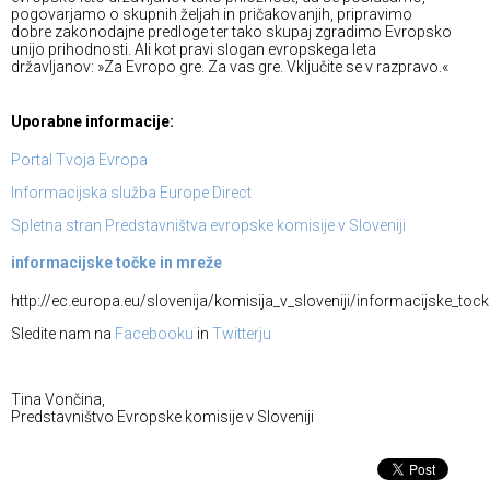
pogovarjamo o skupnih željah in pričakovanjih, pripravimo
dobre zakonodajne predloge ter tako skupaj zgradimo Evropsko
unijo prihodnosti. Ali kot pravi slogan evropskega leta
državljanov: »Za Evropo gre. Za vas gre. Vključite se v razpravo.«
Uporabne informacije:
Portal Tvoja Evropa
Informacijska služba Europe Direct
Spletna stran Predstavništva evropske komisije v Sloveniji
informacijske točke in mreže
http://ec.europa.eu/slovenija/komisija_v_sloveniji/informacijske_toc
Sledite nam na
Facebooku
in
Twitterju
Tina Vončina,
Predstavništvo Evropske komisije v Sloveniji