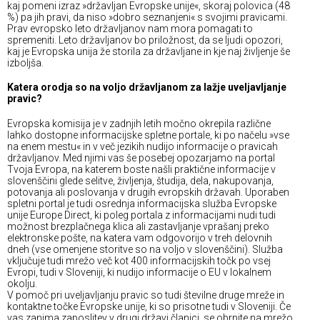
kaj pomeni izraz »državljan Evropske unije«, skoraj polovica (48
%) pa jih pravi, da niso »dobro seznanjeni« s svojimi pravicami.
Prav evropsko leto državljanov nam mora pomagati to
spremeniti. Leto državljanov bo priložnost, da se ljudi opozori,
kaj je Evropska unija že storila za državljane in kje naj življenje še
izboljša.
Katera orodja so na voljo državljanom za lažje uveljavljanje
pravic?
Evropska komisija je v zadnjih letih močno okrepila različne
lahko dostopne informacijske spletne portale, ki po načelu »vse
na enem mestu« in v več jezikih nudijo informacije o pravicah
državljanov. Med njimi vas še posebej opozarjamo na portal
Tvoja Evropa, na katerem boste našli praktične informacije v
slovenščini glede selitve, življenja, študija, dela, nakupovanja,
potovanja ali poslovanja v drugih evropskih državah. Uporaben
spletni portal je tudi osrednja informacijska služba Evropske
unije Europe Direct, ki poleg portala z informacijami nudi tudi
možnost brezplačnega klica ali zastavljanje vprašanj preko
elektronske pošte, na katera vam odgovorijo v treh delovnih
dneh (vse omenjene storitve so na voljo v slovenščini). Služba
vključuje tudi mrežo več kot 400 informacijskih točk po vsej
Evropi, tudi v Sloveniji, ki nudijo informacije o EU v lokalnem
okolju.
V pomoč pri uveljavljanju pravic so tudi številne druge mreže in
kontaktne točke Evropske unije, ki so prisotne tudi v Sloveniji. Če
vas zanima zaposlitev v drugi državi članici, se obrnite na mrežo