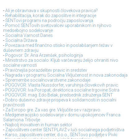
-
Ali je obravnava v skupnosti človekova pravica?
-
Rehabilitacija, korak do zaposlitve in integracije
-
ŠENTovi programi na področju zaposlovanja
-
Pomoč ŠENTovih svetovalcev uporabnikom in njihovo
medsebojno sodelovanje
-
Socialna Varnost Danes
-
Socialna Država
-
Povezava med finančno stisko in poslabšanjem težav v
duševnem zdravju
-
Pogovor: Dr. Ana Arzenšek, psihologinja
-
Ministrstvo za socialo: Kljub varčevanju želijo ohraniti nivo
socialne varnosti
-
Pravičnejša porazdelitev pravic in sredstev
-
Nagrada v programu Socialna Vključenost in nova zakonodaja
-
Spremembe socialnovarstvene zakonodaje
-
POGOVOR: Vlasta Nussdorfer, varuhinja človekovih pravic
-
POGOVOR: Iva Poropat, direktorica socialne trgovine Sotra
-
POGOVOR: mag. Edo Belak, predsednik združenja ŠENT
-
Dobro duševno zdravje prispeva k solidarnosti in socialni
pravičnosti
-
Za Evropo gre. Za vas gre. Vključite se v razpravo.
-
Medgeneracijsko sodelovanje v domu upokojencev Franca
Salamona Trbovlje
-
Najbolj inovativen in human sektor
-
Zaposlitveni center ŠENTPLAVŽ v luči socialnega podjetništva
-
Karso, zaposlitveni center, d.o.o., ŠENTovo podjetje v Pivki