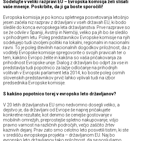
Sodelujte v veliki razpravi EU – Evropska komisija želi slišati
vaše mnenje. Poskrbite, da ji ga boste sporočili!
Evropska komisija je po koncu spletnega posvetovanja letošnjo
jesen začela niz razprav z državljani v vseh državah EU, ki bodo
sledile do konca evropskega leta državljanstva. Prve razprave so
se že odvile v Španiji, Avstriji in Nemčiji, veliko pa jih bo še sledilo
v prihodnjem letu. Poleg predstavnikov Evropske komisije na njih
sodelujejo tudi izvoljeni politiki na lokalni, regionalni in nacionalni
ravni. To je poleg številnih nacionalnih dogodkov priložnost, da z
voditelji Evropske komisije spregovorite o svojih pravicah ter o
tem, kakšno Evropo želite in kakšna so vaša pričakovanja za
prihodnost Evropske unije. Dialog z državljani bo odprt za vse in
predstavlja tudi popotnico za lažje odločanje na prihodnjih
volitvah v Evropski parlament leta 2014, ko boste poleg osmih
slovenskih predstavnikov prvič lahko vplivali tudi na izbor
predsednika Evropske komisije.
S kakšno popotnico torej v evropsko leto državljanov?
V 20 letih državljanstva EU smo nedvomno dosegli veliko, a
dejstvo je, da državljani od Evrope še naprej pričakujete
konkretne rezultate, kot denimo še cenejše gostovanje v
mobilnih omrežjih, preprostejše spletno nakupovanje, višjo
pravno varnost na različnih področjih, večjo zaščito žrtev
kaznivih dejanj. Prav zato smo celotno leto posvetili tistim, ki ste
v središču evropskega projekta – državljanom EU. Naj bo
evropsko leto državljanov tako priložnost, da se poslušamo,