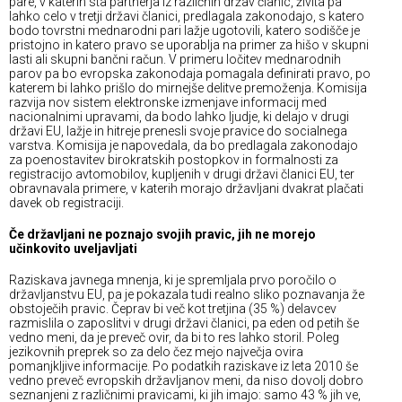
pare, v katerih sta partnerja iz različnih držav članic, živita pa
lahko celo v tretji državi članici, predlagala zakonodajo, s katero
bodo tovrstni mednarodni pari lažje ugotovili, katero sodišče je
pristojno in katero pravo se uporablja na primer za hišo v skupni
lasti ali skupni bančni račun. V primeru ločitev mednarodnih
parov pa bo evropska zakonodaja pomagala definirati pravo, po
katerem bi lahko prišlo do mirnejše delitve premoženja. Komisija
razvija nov sistem elektronske izmenjave informacij med
nacionalnimi upravami, da bodo lahko ljudje, ki delajo v drugi
državi EU, lažje in hitreje prenesli svoje pravice do socialnega
varstva. Komisija je napovedala, da bo predlagala zakonodajo
za poenostavitev birokratskih postopkov in formalnosti za
registracijo avtomobilov, kupljenih v drugi državi članici EU, ter
obravnavala primere, v katerih morajo državljani dvakrat plačati
davek ob registraciji.
Če državljani ne poznajo svojih pravic, jih ne morejo
učinkovito uveljavljati
Raziskava javnega mnenja, ki je spremljala prvo poročilo o
državljanstvu EU, pa je pokazala tudi realno sliko poznavanja že
obstoječih pravic. Čeprav bi več kot tretjina (35 %) delavcev
razmislila o zaposlitvi v drugi državi članici, pa eden od petih še
vedno meni, da je preveč ovir, da bi to res lahko storil. Poleg
jezikovnih preprek so za delo čez mejo največja ovira
pomanjkljive informacije. Po podatkih raziskave iz leta 2010 še
vedno preveč evropskih državljanov meni, da niso dovolj dobro
seznanjeni z različnimi pravicami, ki jih imajo: samo 43 % jih ve,