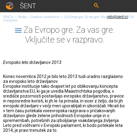
ŠENT
info@sent.si
ŠENT.si
>
Stroka
>
Gradiva v slovenščini
>
Za Evropo gre. Za vas gre. Vključite se
09. 08. 2026
v razpravo.
Za Evropo gre. Za vas gre.
Vključite se v razpravo.
Evropsko leto državljanov 2013
Konec novembra 2012 je bilo leto 2013 tudi uradno razglašeno
za evropsko leto državljanov.
Evropske institucije tako dvajset let po oblikovanju koncepta
državljanstva EU, ki ga je uvedla Maastrichtska pogodba, v
središče pozornosti postavljajo evropsko državljanstvo, pravice
in neposredne koristi, ki jih le-ta prinaša, in sicer z željo, da bi jih
evropski državljani v večji meri uporabljali in izkoriščali. Hkrati bo
v tem času potekala vseevropska razprava o pričakovanjih
državljanov glede želene prihodnosti Evropske unije in o
spremembah, potrebnih za izboljšanje vsakdanjega življenja.
Leto pred volitvami v Evropski parlament, ki bodo potekale leta
2014, je pravi trenutek za to.