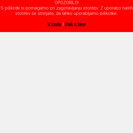
OPOZORILO!
S piškotki si pomagamo pri zagotavljanju storitev. Z uporabo naših
storitev se strinjate, da lahko uporabljamo piškotke.
V redu
|
Več o tem