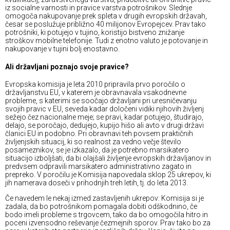
iz socialne varnosti in pravice varstva potrošnikov. Slednje
omogoča nakupovanje prek spleta v drugih evropskih državah,
česar se poslužuje približno 40 milijonov Evropejcev. Prav tako
potrošniki, ki potujejo v tujino, koristijo bistveno znižanje
stroškov mobilne telefonije. Tudi z enotno valuto je potovanje in
nakupovanje v tujini bolj enostavno.
Ali državljani poznajo svoje pravice?
Evropska komisija je leta 2010 pripravila prvo poročilo o
državljanstvu EU, v katerem je obravnavala vsakodnevne
probleme, s katerimi se soočajo državljani pri uresničevanju
svojih pravic v EU, seveda kadar določeni vidiki njihovih življenj
sežejo čez nacionalne meje; se pravi, kadar potujejo, študirajo,
delajo, se poročajo, dedujejo, kupijo hišo ali avto v drugi državi
članici EU in podobno. Pri obravnavi teh povsem praktičnih
življenjskih situacij, ki so realnost za vedno večje število
posameznikov, se je izkazalo, da je potrebno marsikatero
situacijo izboljšati, da bi olajšali življenje evropskih državljanov in
predvsem odpravili marsikatero administrativno zagato in
prepreko. V poročilu je Komisija napovedala sklop 25 ukrepov, ki
jih namerava doseči v prihodnjih treh letih, tj. do leta 2013.
Če navedem le nekaj izmed zastavljenih ukrepov: Komisija si je
zadala, da bo potrošnikom pomagala dobiti odškodnino, če
bodo imeli probleme s trgovcem, tako da bo omogočila hitro in
poceni izvensodno reševanje čezmejnih sporov. Prav tako bo za