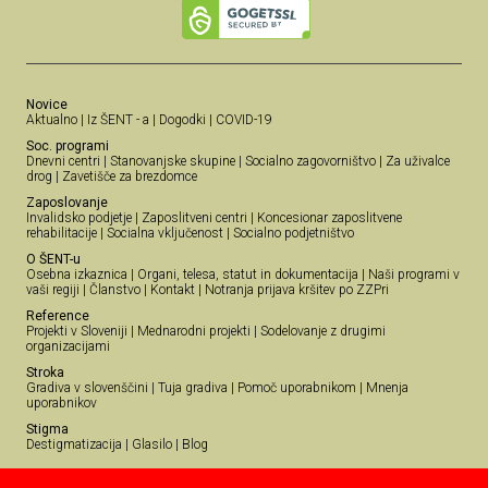
Novice
Aktualno
|
Iz ŠENT - a
|
Dogodki
|
COVID-19
Soc. programi
Dnevni centri
|
Stanovanjske skupine
|
Socialno zagovorništvo
|
Za uživalce
drog
|
Zavetišče za brezdomce
Zaposlovanje
Invalidsko podjetje
|
Zaposlitveni centri
|
Koncesionar zaposlitvene
rehabilitacije
|
Socialna vključenost
|
Socialno podjetništvo
O ŠENT-u
Osebna izkaznica
|
Organi, telesa, statut in dokumentacija
|
Naši programi v
vaši regiji
|
Članstvo
|
Kontakt
|
Notranja prijava kršitev po ZZPri
Reference
Projekti v Sloveniji
|
Mednarodni projekti
|
Sodelovanje z drugimi
organizacijami
Stroka
Gradiva v slovenščini
|
Tuja gradiva
|
Pomoč uporabnikom
|
Mnenja
uporabnikov
Stigma
Destigmatizacija
|
Glasilo
|
Blog