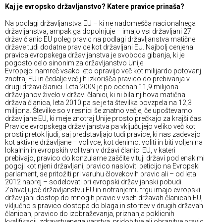
Kaj je evropsko državljanstvo? Katere pravice prinaša?
Na podlagi državljanstva EU – ki ne nadomešča nacionalnega
državljanstva, ampak ga dopolnjuje – imajo vsi državljani 27
držav članic EU poleg pravic na podlagi državljanstva matične
države tudi dodatne pravice kot državljani EU. Najbolj cenjena
pravica evropskega državljanstva je svoboda gibanja, ki je
pogosto celo sinonim za državljanstvo Unije.
Evropejci namreč vsako leto opravijo več kot milijardo potovanj
znotraj EU in čedalje več jih izkorišča pravico do prebivanja v
drugi državi članici. Leta 2009 je po ocenah 11,9 milijona
državljanov živelo v državi članici, ki ni bila njihova matična
država članica, leta 2010 pa se je ta številka povzpela na 12,3
milijona. Številke so v resnici še znatno večje, če upoštevamo
državljane EU, ki meje znotraj Unije prosto prečkajo za krajši čas.
Pravice evropskega državljanstva pa vključujejo veliko več kot
prosti pretok ljudi, saj predstavljajo tudi pravice, ki nas zadevajo
kot aktivne državljane – volivce, kot denimo: voliti in biti voljen na
lokalnih in evropskih volitvah v državi članici EU, v kateri
prebivajo, pravico do konzularne zaščite v tuji državi pod enakimi
pogoji kot njeni državljani, pravico nasloviti peticijo na Evropski
parlament, se pritožiti pri varuhu človekovih pravic ali – od leta
2012 naprej – sodelovati pri evropski državljanski pobudi.
Zahvaljujoč državljanstvu EU in notranjemu trgu imajo evropski
državljani dostop do mnogih pravic v vseh državah članicah EU,
vključno s pravico dostopa do blaga in storitev v drugih državah
članicah, pravico do izobraževanja, priznanja poklicnih
kvalifikacij, zdravstvenega varstva, pridobitve ali ohranitve pravic