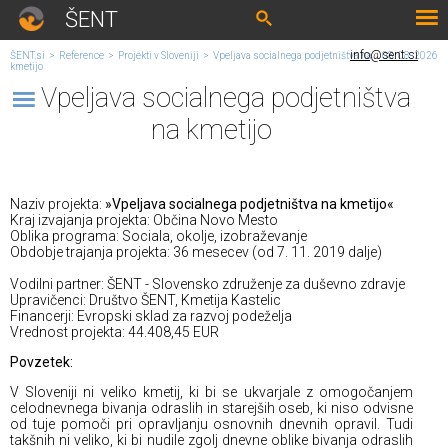
ŠENT
info@sent.si
ŠENT.si
>
Reference
>
Projekti v Sloveniji
>
Vpeljava socialnega podjetništva na
08. 08. 2026
kmetijo
Vpeljava socialnega podjetništva
na kmetijo
Naziv projekta:
»Vpeljava socialnega podjetništva na kmetijo«
Kraj izvajanja projekta: Občina Novo Mesto
Oblika programa: Sociala, okolje, izobraževanje
Obdobje trajanja projekta: 36 mesecev (od 7. 11. 2019 dalje)
Vodilni partner: ŠENT - Slovensko združenje za duševno zdravje
Upravičenci: Društvo ŠENT, Kmetija Kastelic
Financerji: Evropski sklad za razvoj podeželja
Vrednost projekta: 44.408,45 EUR
Povzetek:
V Sloveniji ni veliko kmetij, ki bi se ukvarjale z omogočanjem
celodnevnega bivanja odraslih in starejših oseb, ki niso odvisne
od tuje pomoči pri opravljanju osnovnih dnevnih opravil. Tudi
takšnih ni veliko, ki bi nudile zgolj dnevne oblike bivanja odraslih