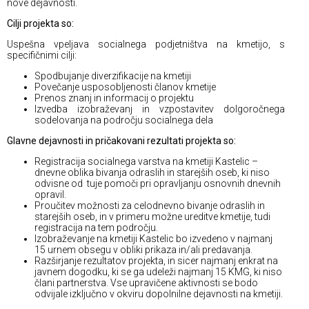
nove dejavnosti.
Cilji projekta so:
Uspešna vpeljava socialnega podjetništva na kmetijo, s
specifičnimi cilji:
Spodbujanje diverzifikacije na kmetiji
Povečanje usposobljenosti članov kmetije
Prenos znanj in informacij o projektu
Izvedba izobraževanj in vzpostavitev dolgoročnega
sodelovanja na področju socialnega dela
Glavne dejavnosti in pričakovani rezultati projekta so:
Registracija socialnega varstva na kmetiji Kastelic –
dnevne oblika bivanja odraslih in starejših oseb, ki niso
odvisne od tuje pomoči pri opravljanju osnovnih dnevnih
opravil.
Proučitev možnosti za celodnevno bivanje odraslih in
starejših oseb, in v primeru možne ureditve kmetije, tudi
registracija na tem področju.
Izobraževanje na kmetiji Kastelic bo izvedeno v najmanj
15 urnem obsegu v obliki prikaza in/ali predavanja.
Razširjanje rezultatov projekta, in sicer najmanj enkrat na
javnem dogodku, ki se ga udeleži najmanj 15 KMG, ki niso
člani partnerstva. Vse upravičene aktivnosti se bodo
odvijale izključno v okviru dopolnilne dejavnosti na kmetiji.