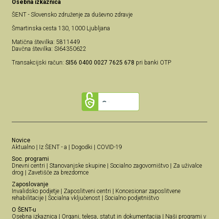
Osebna izkaznica
ŠENT - Slovensko združenje za duševno zdravje
Šmartinska cesta 130, 1000 Ljubljana
Matična številka: 5811449
Davčna številka: SI64350622
Transakcijski račun:
SI56 0400 0027 7625 678
pri banki OTP
Novice
Aktualno
|
Iz ŠENT - a
|
Dogodki
|
COVID-19
Soc. programi
Dnevni centri
|
Stanovanjske skupine
|
Socialno zagovorništvo
|
Za uživalce
drog
|
Zavetišče za brezdomce
Zaposlovanje
Invalidsko podjetje
|
Zaposlitveni centri
|
Koncesionar zaposlitvene
rehabilitacije
|
Socialna vključenost
|
Socialno podjetništvo
O ŠENT-u
Osebna izkaznica
|
Organi, telesa, statut in dokumentacija
|
Naši programi v