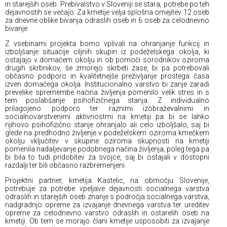
in starejših oseb. Prebivalstvo v Sloveniji se stara, potrebe po teh
dejavnostih se večajo. Za kmetije velja splošna omejitev 12 oseb
za dnevne oblike bivanja odraslih oseb in 6 oseb za celodnevno
bivanje.
Z vsebinami projekta bomo vplivali na ohranjanje funkcij in
izboljšanje situacije ciljnih skupin iz podeželskega okolja, ki
ostajajo v domačem okolju in ob pomoči sorodnikov oziroma
drugih skrbnikov, še zmorejo skrbeti zase, bi pa potrebovali
občasno podporo in kvalitetnejše preživljanje prostega časa
izven domačega okolja. Institucionalno varstvo bi zanje zaradi
prevelike spremembe načina življenja pomenilo velik stres in s
tem poslabšanje psihofizičnega stanja. Z individualno
prilagojeno podporo ter raznimi izobraževalnimi in
socialnovarstvenimi aktivnostmi na kmetiji pa bi se lahko
njihovo psihofizično stanje ohranjalo ali celo izboljšalo, saj bi
glede na predhodno življenje v podeželskem oziroma kmečkem
okolju vključitev v skupine oziroma skupnosti na kmetiji
pomenila nadaljevanje podobnega načina življenja, poleg tega pa
bi bila to tudi pridobitev za svojce, saj bi ostajali v dostopni
razdalji ter bili občasno razbremenjeni.
Projektni partner, kmetija Kastelic, na območju Slovenije,
potrebuje za potrebe vpeljave dejavnosti socialnega varstva
odraslih in starejših oseb znanje s področja socialnega varstva,
nadgradnjo opreme za izvajanje dnevnega varstva ter ureditev
opreme za celodnevno varstvo odraslih in ostarelih oseb na
kmetiji. Ob tem se morajo člani kmetije usposobiti za izvajanje