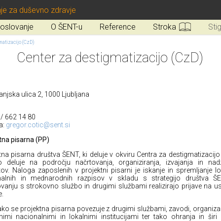
je za duševno zdravje
oslovanje
O ŠENT-u
Reference
Stroka
Sti
matizacijo (CzD)
Center za destigmatizacijo (CzD)
anjska ulica 2, 1000 Ljubljana
5/ 662 14 80
a:
gregor.cotic@sent.si
tna pisarna (PP)
tna pisarna društva ŠENT, ki deluje v okviru Centra za destigmatizacijo
o deluje na področju načrtovanja, organiziranja, izvajanja in nadz
tov. Naloga zaposlenih v projektni pisarni je iskanje in spremljanje lo
nalnih in mednarodnih razpisov v skladu s strategijo društva Š
vanju s strokovno službo in drugimi službami realizirajo prijave na u
e.
ako se projektna pisarna povezuje z drugimi službami, zavodi, organiza
jnimi nacionalnimi in lokalnimi institucijami ter tako ohranja in šir