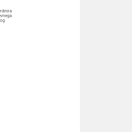
rdinira
evnega
og.