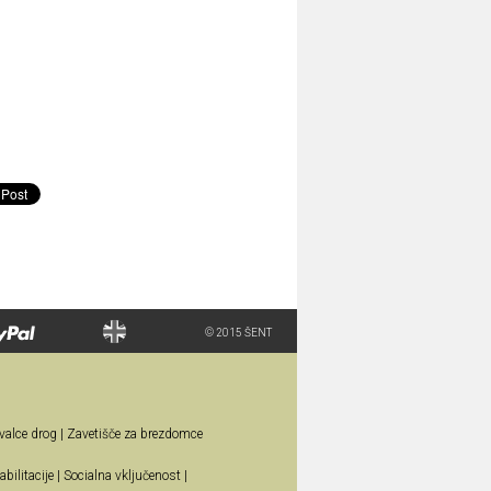
© 2015 ŠENT
valce drog
|
Zavetišče za brezdomce
bilitacije
|
Socialna vključenost
|