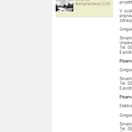
projekt
destigmatizacijo (CzD)
V sode
pripr
zdravj
Gregor
Šmarti
Uradne 
Tel.: 
E-pošt
Pisarn
Gregor
Šmarti
Tel.: 
E-pošt
Pisarn
Elektro
Gregor
Šmarti
Tel.: 