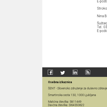
E-pošt
Stroko
Nina B
Šuštar
Tel.: 0
E-pošt
Osebna izkaznica
ŠENT - Slovensko združenje za duševno zdravje
Šmartinska cesta 130, 1000 Ljubljana
Matična številka: 5811449
Davčna številka: SI64350622