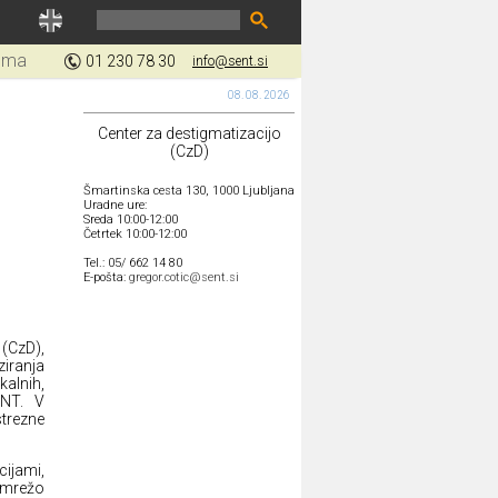
gma
01 230 78 30
info@sent.si
08. 08. 2026
Center za destigmatizacijo
(CzD)
Šmartinska cesta 130, 1000 Ljubljana
Uradne ure:
Sreda 10:00-12:00
Četrtek 10:00-12:00
Tel.: 05/ 662 14 80
E-pošta:
gregor.cotic@sent.si
 (CzD),
iranja
kalnih,
ENT. V
strezne
cijami,
i mrežo