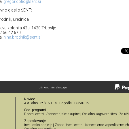
a:
gregor.cotic@sent.si
vno glasilo ŠENT:
rodnik, urednica
jeva kolonija 42a, 1420 Trbovlje
3/ 56 42 670
a:
nina.brodnik@sent.si
pišite administratorju
Novice
Aktualno
|
Iz ŠENT - a
|
Dogodki
|
COVID-19
Soc. programi
Dnevni centri
|
Stanovanjske skupine
|
Socialno zagovorništvo
|
Za uži
Zaposlovanje
Invalidsko podjetje
|
Zaposlitveni centri
|
Koncesionar zaposlitvene reha