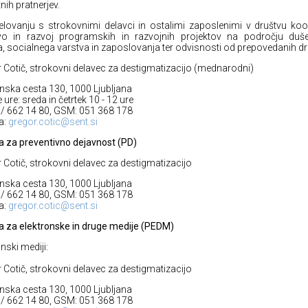
nih pratnerjev.
lovanju s strokovnimi delavci in ostalimi zaposlenimi v društvu koo
avo in razvoj programskih in razvojnih projektov na področju duš
a, socialnega varstva in zaposlovanja ter odvisnosti od prepovedanih dr
 Cotič, strokovni delavec za destigmatizacijo (mednarodni)
nska cesta 130, 1000 Ljubljana
ure: sreda in četrtek 10 - 12 ure
05/ 662 14 80, GSM: 051 368 178
a:
gregor.cotic@sent.si
a za preventivno dejavnost (PD)
 Cotič, strokovni delavec za destigmatizacijo
nska cesta 130, 1000 Ljubljana
05/ 662 14 80, GSM: 051 368 178
a:
gregor.cotic@sent.si
a za elektronske in druge medije (PEDM)
nski mediji:
 Cotič, strokovni delavec za destigmatizacijo
nska cesta 130, 1000 Ljubljana
05/ 662 14 80, GSM: 051 368 178