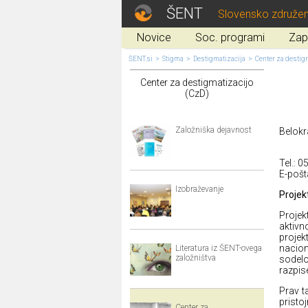
ŠENT
Slovensko združen
Novice
Soc. programi
Zap
ŠENT.si
>
Stigma
>
Destigmatizacija
>
Center za destig
Center za destigmatizacijo
(CzD)
Založniška dejavnost
Belokr
Tel.: 0
E-pošt
Izobraževanje
Projek
Projek
aktivn
projek
nacio
Literatura iz ŠENT-ovega
založništva
sodelo
razpis
Prav t
pristo
Center za