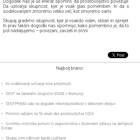
Dogodek nas je še enkrat spomnil, da prostovoljstvo povezuje.
Da ustvarja skupnost, kjer je vsak glas pomemben. In da s
sodelovanjem zmoremo veliko več, kot zmoremo sami.
Skupaj gradimo skupnost, kjer je vsakdo viden, slišan in sprejet.
In prav takšni dogodki nas spomnijo, kako pomembno je, da to
pot nadaljujemo – povezani, zavzeti in srčni.
Najbolj brano:
•
Ko sodelovanje ustvarja nove priložnosti
•
ŠENT na Generalni skupščini ENSIE v Romuniji
•
ŠENTPRIMA vabi na dogodek »Nevroraznolikost v delovnem okolju«
•
Prisrčno vabljeni na Ta veseli dan prostovoljstva 2026
•
Uvrstitev vrstniška pomoči in zagovorništva v duševnem zdravju na zemljevid
Evrope
•
Skupaj smo odkrivali lepote Ljubljane