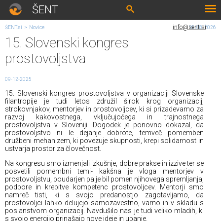
ŠENT
info@sent.si
ŠENT.si
>
Novice
10. 08. 2026
15. Slovenski kongres
prostovoljstva
09-12-2025
15. Slovenski kongres prostovoljstva v organizaciji Slovenske
filantropije je tudi letos združil širok krog organizacij,
strokovnjakov, mentorjev in prostovoljcev, ki si prizadevamo za
razvoj kakovostnega, vključujočega in trajnostnega
prostovoljstva v Sloveniji. Dogodek je ponovno dokazal, da
prostovoljstvo ni le dejanje dobrote, temveč pomemben
družbeni mehanizem, ki povezuje skupnosti, krepi solidarnost in
ustvarja prostor za človečnost.
Na kongresu smo izmenjali izkušnje, dobre prakse in izzive ter se
posvetili pomembni temi- kakšna je vloga mentorjev v
prostovoljstvu, poudarjen pa je bil pomen njihovega spremljanja,
podpore in krepitve kompetenc prostovoljcev. Mentorji smo
namreč tisti, ki s svojo predanostjo zagotavljamo, da
prostovoljci lahko delujejo samozavestno, varno in v skladu s
poslanstvom organizacij. Navdušilo nas je tudi veliko mladih, ki
s svojo energijo prinašajo nove ideje in upanje.