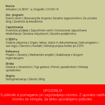
Novice
Aktualno
|
Iz ŠENT - a
|
Dogodki
|
COVID-19
Soc. programi
Dnevni centri
|
Stanovanjske skupine
|
Socialno zagovorništvo
|
Za uživalce
drog
|
Zavetišče za brezdomce
Zaposlovanje
Invalidsko podjetje
|
Zaposlitveni centri
|
Koncesionar zaposlitvene
rehabilitacije
|
Socialna vključenost
|
Socialno podjetništvo
O ŠENT-u
Osebna izkaznica
|
Organi, telesa, statut in dokumentacija
|
Naši programi v
vaši regiji
|
Članstvo
|
Kontakt
|
Notranja prijava kršitev po ZZPri
Reference
Projekti v Sloveniji
|
Mednarodni projekti
|
Sodelovanje z drugimi
organizacijami
Stroka
Gradiva v slovenščini
|
Tuja gradiva
|
Pomoč uporabnikom
|
Mnenja
uporabnikov
Stigma
Destigmatizacija
|
Glasilo
|
Blog
OPOZORILO!
S piškotki si pomagamo pri zagotavljanju storitev. Z uporabo naših
storitev se strinjate, da lahko uporabljamo piškotke.