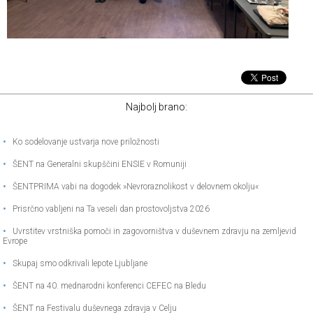
Najbolj brano:
•
Ko sodelovanje ustvarja nove priložnosti
•
ŠENT na Generalni skupščini ENSIE v Romuniji
•
ŠENTPRIMA vabi na dogodek »Nevroraznolikost v delovnem okolju«
•
Prisrčno vabljeni na Ta veseli dan prostovoljstva 2026
•
Uvrstitev vrstniška pomoči in zagovorništva v duševnem zdravju na zemljevid
Evrope
•
Skupaj smo odkrivali lepote Ljubljane
•
ŠENT na 40. mednarodni konferenci CEFEC na Bledu
•
ŠENT na Festivalu duševnega zdravja v Celju