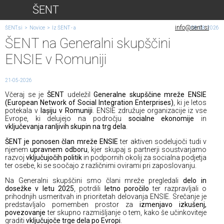
ŠENT
info@sent.si
ŠENT.si
>
Novice
>
Iz ŠENT - a
08. 08. 2026
ŠENT na Generalni skupščini
ENSIE v Romuniji
21-05-2026
Včeraj se je
ŠENT
udeležil
Generalne skupščine mreže ENSIE
(European Network of Social Integration Enterprises)
, ki je letos
potekala v
Iașiju v Romuniji
. ENSIE združuje organizacije iz vse
Evrope, ki delujejo na področju
socialne ekonomije
in
vključevanja ranljivih skupin na trg dela
.
ŠENT je ponosen član mreže ENSIE
ter aktiven sodelujoči tudi v
njenem
upravnem odboru
, kjer skupaj s partnerji soustvarjamo
razvoj
vključujočih politik
in podpornih okolij za socialna podjetja
ter osebe, ki se soočajo z različnimi ovirami pri zaposlovanju.
Na Generalni skupščini smo člani mreže pregledali
delo in
dosežke v letu 2025
, potrdili
letno poročilo
ter razpravljali o
prihodnjih usmeritvah in prioritetah delovanja ENSIE. Srečanje je
predstavljalo pomemben prostor za
izmenjavo izkušenj,
povezovanje
ter skupno razmišljanje o tem, kako še učinkoviteje
graditi
vključujoče trge dela po Evropi
.