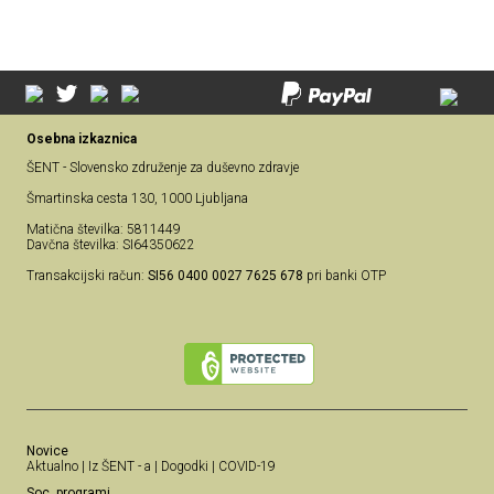
Osebna izkaznica
ŠENT - Slovensko združenje za duševno zdravje
Šmartinska cesta 130, 1000 Ljubljana
Matična številka: 5811449
Davčna številka: SI64350622
Transakcijski račun:
SI56 0400 0027 7625 678
pri banki OTP
Novice
Aktualno
|
Iz ŠENT - a
|
Dogodki
|
COVID-19
Soc. programi