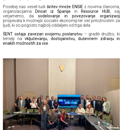
Posebej nas veseli tudi
širitev mreže ENSIE
z novima članoma,
organizacijama
Dincat iz Španije
in
Resource HUB
, saj
verjamemo, da
sodelovanje in povezovanje organizacij
prispevata k močnejši socialni ekonomiji ter več priložnostim za
ljudi, ki so pogosto najbolj oddaljeni od trga dela.
ŠENT ostaja zavezan svojemu poslanstvu
– graditi družbo, ki
temelji na
vključevanju, dostojanstvu, duševnem zdravju in
enakih možnostih za vse
.