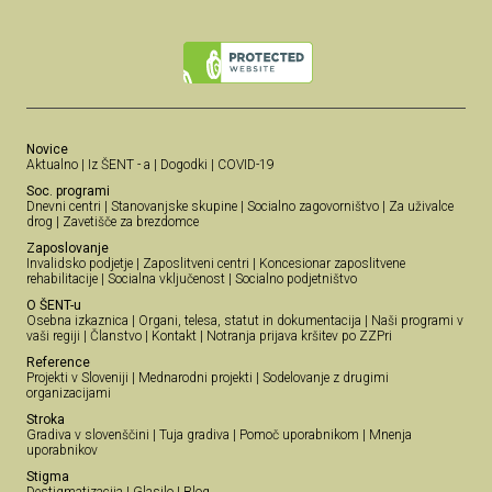
Novice
Aktualno
|
Iz ŠENT - a
|
Dogodki
|
COVID-19
Soc. programi
Dnevni centri
|
Stanovanjske skupine
|
Socialno zagovorništvo
|
Za uživalce
drog
|
Zavetišče za brezdomce
Zaposlovanje
Invalidsko podjetje
|
Zaposlitveni centri
|
Koncesionar zaposlitvene
rehabilitacije
|
Socialna vključenost
|
Socialno podjetništvo
O ŠENT-u
Osebna izkaznica
|
Organi, telesa, statut in dokumentacija
|
Naši programi v
vaši regiji
|
Članstvo
|
Kontakt
|
Notranja prijava kršitev po ZZPri
Reference
Projekti v Sloveniji
|
Mednarodni projekti
|
Sodelovanje z drugimi
organizacijami
Stroka
Gradiva v slovenščini
|
Tuja gradiva
|
Pomoč uporabnikom
|
Mnenja
uporabnikov
Stigma