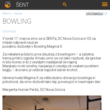
ŠENT
info@sent.si
ŠENT.si
>
Novice
07. 08. 2026
BOWLING
20-03-2026
V torek 17. marca smo se iz ŠENTa, DC Nova Gorica in SS za
mlade odpravili na prav
posebno doživetje v Bowling Magma X.
Za nekatere je bila to prva izkušnja z bowlingom – a začetna
trema je hitro izginila. Kmalu smo se vsi tako razživeli, da igre kar
ni bilo konec in bi z veseljem nadaljevali še naprej.
Manjkalo ni niti smeha, navijanja in veselja ob vsakem podrtem
keglju – dvorano je večkrat napolnil iskren krohot.
Iskrena hvala Magma X za velikodušno donacijo bowlinga in
priložnost, da smo doživeli tako lep, povezujoč in nasmejan dan.
Margerita Humar Peršič, DC Nova Gorica