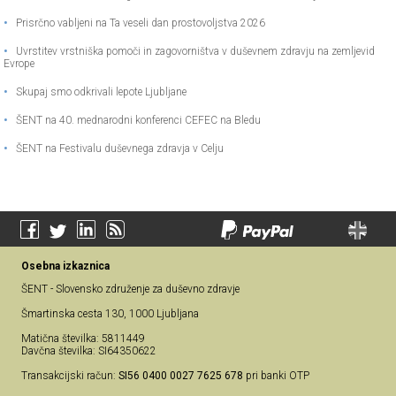
•
Prisrčno vabljeni na Ta veseli dan prostovoljstva 2026
•
Uvrstitev vrstniška pomoči in zagovorništva v duševnem zdravju na zemljevid
Evrope
•
Skupaj smo odkrivali lepote Ljubljane
•
ŠENT na 40. mednarodni konferenci CEFEC na Bledu
•
ŠENT na Festivalu duševnega zdravja v Celju
Osebna izkaznica
ŠENT - Slovensko združenje za duševno zdravje
Šmartinska cesta 130, 1000 Ljubljana
Matična številka: 5811449
Davčna številka: SI64350622
Transakcijski račun:
SI56 0400 0027 7625 678
pri banki OTP