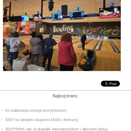
Najbolj brano:
•
Ko sodelovanje ustvarja nove priložnosti
•
ŠENT na Generalni skupščini ENSIE v Romuniji
•
ŠENTPRIMA vabi na dogodek »Nevroraznolikost v delovnem okolju«