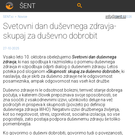
ŠENT
info@sent.si
ŠENT.si
>
Novice
09. 08. 2026
Svetovni dan duševnega zdravja-
skupaj za duševno dobrobit
27-10-2025
Vsako leto 10. oktobra obeležujemo
Svetovni dan duševnega
zdravja
, ki nas spodbuja k razmisleku o pomenu duševnega
zdravja in vzpodbuja odprti dialog o duševnem zdravju. Letos
poteka pod sloganom
»Skupnosti: skupaj za duševno dobrobit«
, ki
naslavlja, da je skrb za duševno zdravje ne le odgovornost
posameznika, ampak odgovornost nas vseh kot družbe.
Duševno zdravje ni le odsotnost bolezni, temveč stanje dobrega
počutja, v katerem človek prepoznava svoje sposobnosti, se
zna soočiti z vsakodnevnimi izzivi, učinkovito deluje na več
področjih in prispeva k skupnosti (povzeto po definiciji
duševnega zdravja WHO). Negativni izzivi družbenega življenja,
kot so negotovost, stres, izgorelost, socialna izolacija, so vse
pogostejši, zato postaja podpora duševnemu zdravju še toliko
pomembnejša.
Ko govorimo o duševni dobrobiti, govorimo tudi o povezanosti,