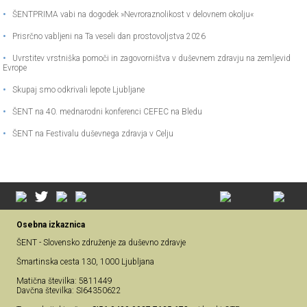
•
ŠENTPRIMA vabi na dogodek »Nevroraznolikost v delovnem okolju«
•
Prisrčno vabljeni na Ta veseli dan prostovoljstva 2026
•
Uvrstitev vrstniška pomoči in zagovorništva v duševnem zdravju na zemljevid
Evrope
•
Skupaj smo odkrivali lepote Ljubljane
•
ŠENT na 40. mednarodni konferenci CEFEC na Bledu
•
ŠENT na Festivalu duševnega zdravja v Celju
Osebna izkaznica
ŠENT - Slovensko združenje za duševno zdravje
Šmartinska cesta 130, 1000 Ljubljana
Matična številka: 5811449
Davčna številka: SI64350622