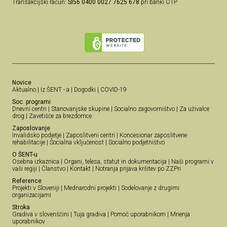
Transakcijski račun:
SI56 0400 0027 7625 678
pri banki OTP
Novice
Aktualno
|
Iz ŠENT - a
|
Dogodki
|
COVID-19
Soc. programi
Dnevni centri
|
Stanovanjske skupine
|
Socialno zagovorništvo
|
Za uživalce
drog
|
Zavetišče za brezdomce
Zaposlovanje
Invalidsko podjetje
|
Zaposlitveni centri
|
Koncesionar zaposlitvene
rehabilitacije
|
Socialna vključenost
|
Socialno podjetništvo
O ŠENT-u
Osebna izkaznica
|
Organi, telesa, statut in dokumentacija
|
Naši programi v
vaši regiji
|
Članstvo
|
Kontakt
|
Notranja prijava kršitev po ZZPri
Reference
Projekti v Sloveniji
|
Mednarodni projekti
|
Sodelovanje z drugimi
organizacijami
Stroka
Gradiva v slovenščini
|
Tuja gradiva
|
Pomoč uporabnikom
|
Mnenja
uporabnikov