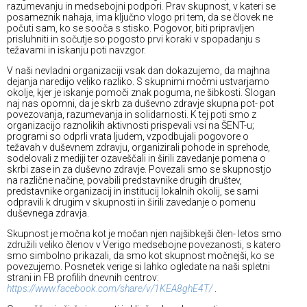
razumevanju in medsebojni podpori. Prav skupnost, v kateri se
posameznik nahaja, ima ključno vlogo pri tem, da se človek ne
počuti sam, ko se sooča s stisko. Pogovor, biti pripravljen
prisluhniti in sočutje so pogosto prvi koraki v spopadanju s
težavami in iskanju poti navzgor.
V naši nevladni organizaciji vsak dan dokazujemo, da majhna
dejanja naredijo veliko razliko. S skupnimi močmi ustvarjamo
okolje, kjer je iskanje pomoči znak poguma, ne šibkosti. Slogan
naj nas opomni, da je skrb za duševno zdravje skupna pot- pot
povezovanja, razumevanja in solidarnosti. K tej poti smo z
organizacijo raznolikih aktivnosti prispevali vsi na ŠENT-u;
programi so odprli vrata ljudem, vzpodbujali pogovore o
težavah v duševnem zdravju, organizirali pohode in sprehode,
sodelovali z mediji ter ozaveščali in širili zavedanje pomena o
skrbi zase in za duševno zdravje. Povezali smo se skupnostjo
na različne načine, povabili predstavnike drugih društev,
predstavnike organizacij in institucij lokalnih okolij, se sami
odpravili k drugim v skupnosti in širili zavedanje o pomenu
duševnega zdravja.
Skupnost je močna kot je močan njen najšibkejši člen- letos smo
združili veliko členov v Verigo medsebojne povezanosti, s katero
smo simbolno prikazali, da smo kot skupnost močnejši, ko se
povezujemo. Posnetek verige si lahko ogledate na naši spletni
strani in FB profilih dnevnih centrov:
https://www.facebook.com/share/v/1KEA8ghE4T/
.