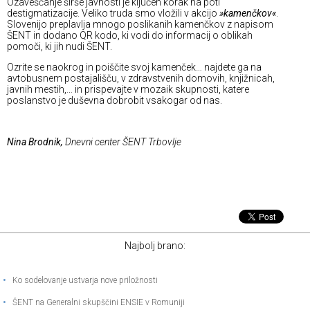
Ozaveščanje širše javnosti je ključen korak na poti
destigmatizacije. Veliko truda smo vložili v akcijo
»kamenčkov«
.
Slovenijo preplavlja mnogo poslikanih kamenčkov z napisom
ŠENT in dodano QR kodo, ki vodi do informacij o oblikah
pomoči, ki jih nudi ŠENT.
Ozrite se naokrog in poiščite svoj kamenček… najdete ga na
avtobusnem postajališču, v zdravstvenih domovih, knjižnicah,
javnih mestih,… in prispevajte v mozaik skupnosti, katere
poslanstvo je duševna dobrobit vsakogar od nas.
Nina Brodnik,
Dnevni center ŠENT Trbovlje
Najbolj brano:
•
Ko sodelovanje ustvarja nove priložnosti
•
ŠENT na Generalni skupščini ENSIE v Romuniji