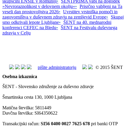
skupščini ENSIE v Romuniji
•
ŠENTPRIMA vabi na dogodek
»Nevroraznolikost v delovnem okolju«
•
Prisrčno vabljeni na Ta
veseli dan prostovoljstva 2026
•
Uvrstitev vrstniška pomoči in
zagovorništva v duševnem zdravju na zemljevid Evrope
•
Skupaj
smo odkrivali lepote Ljubljane
•
ŠENT na 40. mednarodni
konferenci CEFEC na Bledu
•
ŠENT na Festivalu duševnega
zdravja v Celju
pišite administratorju
© 2015 ŠENT
Osebna izkaznica
ŠENT - Slovensko združenje za duševno zdravje
Šmartinska cesta 130, 1000 Ljubljana
Matična številka: 5811449
Davčna številka: SI64350622
Transakcijski račun:
SI56 0400 0027 7625 678
pri banki OTP