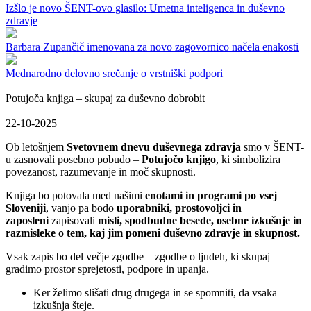
Izšlo je novo ŠENT-ovo glasilo: Umetna inteligenca in duševno
zdravje
Barbara Zupančič imenovana za novo zagovornico načela enakosti
Mednarodno delovno srečanje o vrstniški podpori
Potujoča knjiga – skupaj za duševno dobrobit
22-10-2025
Ob letošnjem
Svetovnem dnevu duševnega zdravja
smo v ŠENT-
u zasnovali posebno pobudo –
Potujočo knjigo
, ki simbolizira
povezanost, razumevanje in moč skupnosti.
Knjiga bo potovala med našimi
enotami in programi po vsej
Sloveniji
, vanjo pa bodo
uporabniki, prostovoljci in
zaposleni
zapisovali
misli, spodbudne besede, osebne izkušnje in
razmisleke o tem, kaj jim pomeni duševno zdravje in skupnost.
Vsak zapis bo del večje zgodbe – zgodbe o ljudeh, ki skupaj
gradimo prostor sprejetosti, podpore in upanja.
Ker želimo slišati drug drugega in se spomniti, da vsaka
izkušnja šteje.