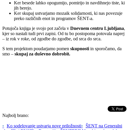
Ker besede lahko opogumijo, pomirijo in navdihnejo tiste, ki
jih berejo.
Ker skupaj ustvarjamo mozaik solidarnosti, ki nas povezuje
preko različnih enot in programov ŠENT-a.
Potujoča knjiga je svojo pot začela v
Dnevnem centru Ljubljana
,
kjer so nastali tudi prvi zapisi. Od tu bo postopoma potovala naprej
– iz rok v roke, od zgodbe do zgodbe, od srca do srca.
S tem projektom poudarjamo pomen
skupnosti
in sporočamo, da
smo –
skupaj za duševno dobrobit.
Najbolj brano:
•
Ko sodelovanje ustvarja nove priložnosti
•
ŠENT na Generalni