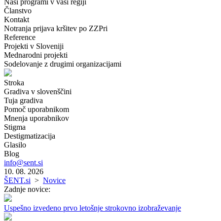
Naši programi v vaši regiji
Članstvo
Kontakt
Notranja prijava kršitev po ZZPri
Reference
Projekti v Sloveniji
Mednarodni projekti
Sodelovanje z drugimi organizacijami
Stroka
Gradiva v slovenščini
Tuja gradiva
Pomoč uporabnikom
Mnenja uporabnikov
Stigma
Destigmatizacija
Glasilo
Blog
info@sent.si
10. 08. 2026
ŠENT.si
>
Novice
Zadnje novice:
Uspešno izvedeno prvo letošnje strokovno izobraževanje