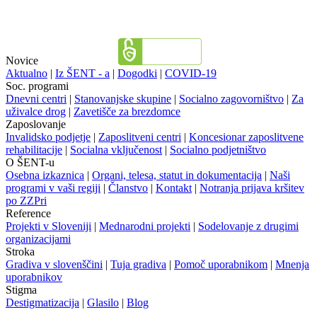
Novice
Aktualno
|
Iz ŠENT - a
|
Dogodki
|
COVID-19
Soc. programi
Dnevni centri
|
Stanovanjske skupine
|
Socialno zagovorništvo
|
Za
uživalce drog
|
Zavetišče za brezdomce
Zaposlovanje
Invalidsko podjetje
|
Zaposlitveni centri
|
Koncesionar zaposlitvene
rehabilitacije
|
Socialna vključenost
|
Socialno podjetništvo
O ŠENT-u
Osebna izkaznica
|
Organi, telesa, statut in dokumentacija
|
Naši
programi v vaši regiji
|
Članstvo
|
Kontakt
|
Notranja prijava kršitev
po ZZPri
Reference
Projekti v Sloveniji
|
Mednarodni projekti
|
Sodelovanje z drugimi
organizacijami
Stroka
Gradiva v slovenščini
|
Tuja gradiva
|
Pomoč uporabnikom
|
Mnenja
uporabnikov
Stigma
Destigmatizacija
|
Glasilo
|
Blog