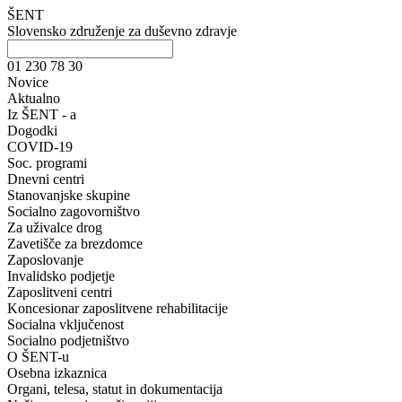
ŠENT
Slovensko združenje za duševno zdravje
01 230 78 30
Novice
Aktualno
Iz ŠENT - a
Dogodki
COVID-19
Soc. programi
Dnevni centri
Stanovanjske skupine
Socialno zagovorništvo
Za uživalce drog
Zavetišče za brezdomce
Zaposlovanje
Invalidsko podjetje
Zaposlitveni centri
Koncesionar zaposlitvene rehabilitacije
Socialna vključenost
Socialno podjetništvo
O ŠENT-u
Osebna izkaznica
Organi, telesa, statut in dokumentacija