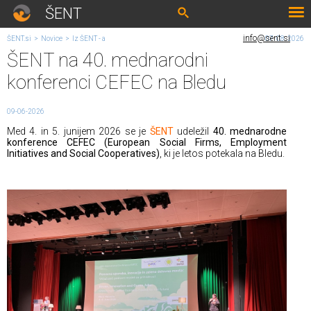
ŠENT
info@sent.si
ŠENT.si
>
Novice
>
Iz ŠENT - a
07. 08. 2026
ŠENT na 40. mednarodni
konferenci CEFEC na Bledu
09-06-2026
Med 4. in 5. junijem 2026 se je
ŠENT
udeležil
40. mednarodne
konference CEFEC (European Social Firms, Employment
Initiatives and Social Cooperatives)
, ki je letos potekala na Bledu.