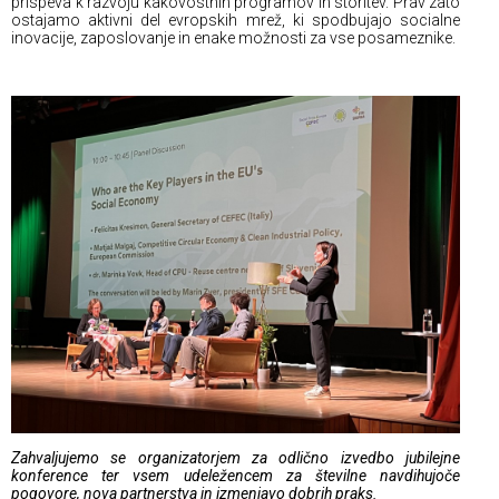
prispeva k razvoju kakovostnih programov in storitev. Prav zato
ostajamo aktivni del evropskih mrež, ki spodbujajo socialne
inovacije, zaposlovanje in enake možnosti za vse posameznike.
Zahvaljujemo se organizatorjem za odlično izvedbo jubilejne
konference ter vsem udeležencem za številne navdihujoče
pogovore, nova partnerstva in izmenjavo dobrih praks.