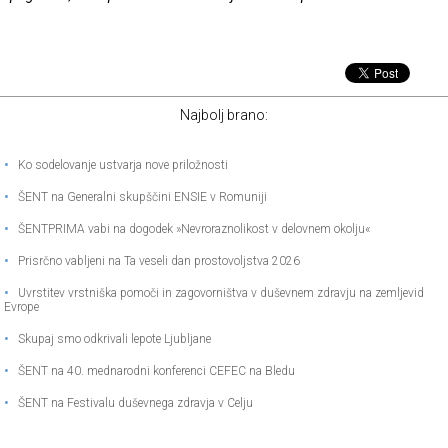
Najbolj brano:
•
Ko sodelovanje ustvarja nove priložnosti
•
ŠENT na Generalni skupščini ENSIE v Romuniji
•
ŠENTPRIMA vabi na dogodek »Nevroraznolikost v delovnem okolju«
•
Prisrčno vabljeni na Ta veseli dan prostovoljstva 2026
•
Uvrstitev vrstniška pomoči in zagovorništva v duševnem zdravju na zemljevid
Evrope
•
Skupaj smo odkrivali lepote Ljubljane
•
ŠENT na 40. mednarodni konferenci CEFEC na Bledu
•
ŠENT na Festivalu duševnega zdravja v Celju