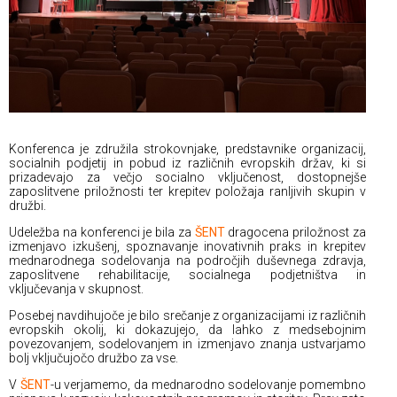
Konferenca je združila strokovnjake, predstavnike organizacij,
socialnih podjetij in pobud iz različnih evropskih držav, ki si
prizadevajo za večjo socialno vključenost, dostopnejše
zaposlitvene priložnosti ter krepitev položaja ranljivih skupin v
družbi.
Udeležba na konferenci je bila za
ŠENT
dragocena priložnost za
izmenjavo izkušenj, spoznavanje inovativnih praks in krepitev
mednarodnega sodelovanja na področjih duševnega zdravja,
zaposlitvene rehabilitacije, socialnega podjetništva in
vključevanja v skupnost.
Posebej navdihujoče je bilo srečanje z organizacijami iz različnih
evropskih okolij, ki dokazujejo, da lahko z medsebojnim
povezovanjem, sodelovanjem in izmenjavo znanja ustvarjamo
bolj vključujočo družbo za vse.
V
ŠENT
-u verjamemo, da mednarodno sodelovanje pomembno