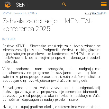
ŠENT
info@sent.si
ŠENT.si
>
Novice
>
Iz ŠENT - a
09. 08. 2026
Zahvala za donacijo – MEN-TAL
konferenca 2025
07-11-2025
Društvo ŠENT – Slovensko združenje za duševno zdravje se
iskreno zahvaljuje Marku Podgorniku Verdevu in ekipi, glavnim
organizatorjem prve slovenske konference MEN-TAL, ter vsem
udeležencem, ki so s svojimi prispevki in donacijami podprli
naše delo.
Vaša podpora nam omogoča, da nadgrajujemo
socialnovarstvene programe in razvijamo nove projekte, s
katerimi krepimo podporo osebam z izkušnjo duševnih stisk ter
spodbujamo njihovo vključevanje v družbo in na trg dela.
Zahvaljujemo se za vašo zavezanost k destigmatizaciji
duševnega zdravja ter za prepoznavanje pomena solidarnosti in
povezovanja med podjetji, stroko in nevladnim sektorjem. Vaša
pomoč nam daje zagon za nadaljnje delo in razvoj.
Hvala, ker skupaj gradimo okolje, v katerem ima vsak možnost