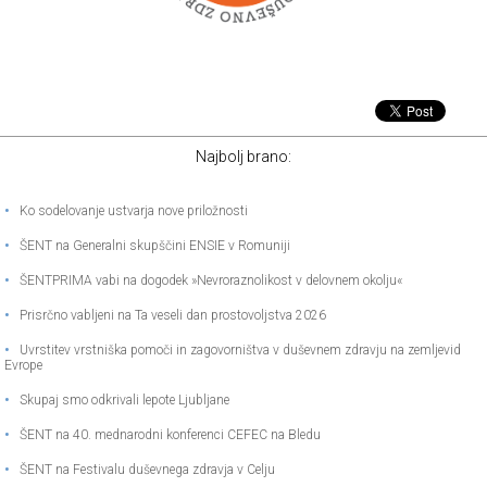
Najbolj brano:
•
Ko sodelovanje ustvarja nove priložnosti
•
ŠENT na Generalni skupščini ENSIE v Romuniji
•
ŠENTPRIMA vabi na dogodek »Nevroraznolikost v delovnem okolju«
•
Prisrčno vabljeni na Ta veseli dan prostovoljstva 2026
•
Uvrstitev vrstniška pomoči in zagovorništva v duševnem zdravju na zemljevid
Evrope
•
Skupaj smo odkrivali lepote Ljubljane
•
ŠENT na 40. mednarodni konferenci CEFEC na Bledu
•
ŠENT na Festivalu duševnega zdravja v Celju