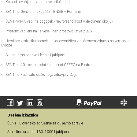
•
Ko sodelovanje ustvarja nove priložnosti
•
ŠENT na Generalni skupščini ENSIE v Romuniji
•
ŠENTPRIMA vabi na dogodek »Nevroraznolikost v delovnem okolju«
•
Prisrčno vabljeni na Ta veseli dan prostovoljstva 2026
•
Uvrstitev vrstniška pomoči in zagovorništva v duševnem zdravju na zemljevid
Evrope
•
Skupaj smo odkrivali lepote Ljubljane
•
ŠENT na 40. mednarodni konferenci CEFEC na Bledu
•
ŠENT na Festivalu duševnega zdravja v Celju
Osebna izkaznica
ŠENT - Slovensko združenje za duševno zdravje
Šmartinska cesta 130, 1000 Ljubljana