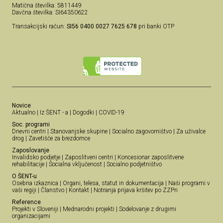
Matična številka: 5811449
Davčna številka: SI64350622
Transakcijski račun:
SI56 0400 0027 7625 678
pri banki OTP
Novice
Aktualno
|
Iz ŠENT - a
|
Dogodki
|
COVID-19
Soc. programi
Dnevni centri
|
Stanovanjske skupine
|
Socialno zagovorništvo
|
Za uživalce
drog
|
Zavetišče za brezdomce
Zaposlovanje
Invalidsko podjetje
|
Zaposlitveni centri
|
Koncesionar zaposlitvene
rehabilitacije
|
Socialna vključenost
|
Socialno podjetništvo
O ŠENT-u
Osebna izkaznica
|
Organi, telesa, statut in dokumentacija
|
Naši programi v
vaši regiji
|
Članstvo
|
Kontakt
|
Notranja prijava kršitev po ZZPri
Reference
Projekti v Sloveniji
|
Mednarodni projekti
|
Sodelovanje z drugimi
organizacijami