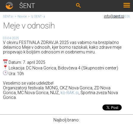
ŠENT
info@sent.si
ŠENT.si
>
Novice
>
Iz ŠENT - a
06. 08. 2026
Meje v odnosih
03-04-2025
V okviru FESTIVALA ZDRAVJA 2025 vas vabimo na brezplačno
delavnico Meje v odnosih, kjer bomo raziskali, kako zdrave meje
prispevajo k boljšim odnosom in osebnemu miru.
Datum: 7. april 2025
Lokacija: DC Nova Gorica, Bidovčeva 4 (Skupnostni center)
Ura: 10h
Veselimo se vaše udeležbe!
Organizatorji festivala: MONG, CKZ Nova Gorica, ZD Nova
Gorica, MC Nova Gorica, NIJZ,
ko-RAK.si
, Športna zveza Nova
Gorica.
Najbolj brano: