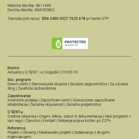
Matična številka: 5811449
Davčna številka: SI64350622
Transakcijski račun:
SI56 0400 0027 7625 678
pri banki OTP
Novice
Aktualno
|
Iz ŠENT - a
|
Dogodki
|
COVID-19
Soc. programi
Dnevni centri
|
Stanovanjske skupine
|
Socialno zagovorništvo
|
Za uživalce
drog
|
Zavetišče za brezdomce
Zaposlovanje
Invalidsko podjetje
|
Zaposlitveni centri
|
Koncesionar zaposlitvene
rehabilitacije
|
Socialna vključenost
|
Socialno podjetništvo
O ŠENT-u
Osebna izkaznica
|
Organi, telesa, statut in dokumentacija
|
Naši programi v
vaši regiji
|
Članstvo
|
Kontakt
|
Notranja prijava kršitev po ZZPri
Reference
Projekti v Sloveniji
|
Mednarodni projekti
|
Sodelovanje z drugimi
organizacijami