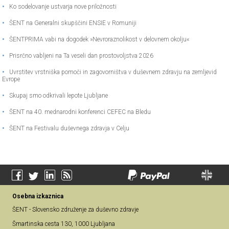
•
Ko sodelovanje ustvarja nove priložnosti
•
ŠENT na Generalni skupščini ENSIE v Romuniji
•
ŠENTPRIMA vabi na dogodek »Nevroraznolikost v delovnem okolju«
•
Prisrčno vabljeni na Ta veseli dan prostovoljstva 2026
•
Uvrstitev vrstniška pomoči in zagovorništva v duševnem zdravju na zemljevid
Evrope
•
Skupaj smo odkrivali lepote Ljubljane
•
ŠENT na 40. mednarodni konferenci CEFEC na Bledu
•
ŠENT na Festivalu duševnega zdravja v Celju
Osebna izkaznica
ŠENT - Slovensko združenje za duševno zdravje
Šmartinska cesta 130, 1000 Ljubljana