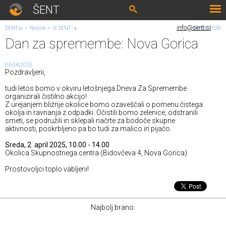
ŠENT
info@sent.si
ŠENT.si
>
Novice
>
Iz ŠENT - a
07. 08. 2026
Dan za spremembe: Nova Gorica
03-04-2025
Pozdravljeni,
tudi letos bomo v okviru letošnjega Dneva Za Spremembe
organizirali čistilno akcijo!
Z urejanjem bližnje okolice bomo ozaveščali o pomenu čistega
okolja in ravnanja z odpadki. Očistili bomo zelenice, odstranili
smeti, se podružili in sklepali načrte za bodoče skupne
aktivnosti, poskrbljeno pa bo tudi za malico in pijačo.
Sreda, 2. april 2025, 10.00 - 14.00
Okolica Skupnostnega centra (Bidovčeva 4, Nova Gorica)
Prostovoljci toplo vabljeni!
Najbolj brano: